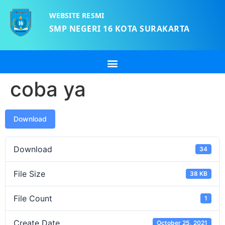
WEBSITE RESMI
SMP NEGERI 16 KOTA SURAKARTA
coba ya
Download
Download
34
File Size
38 KB
File Count
1
Create Date
October 25, 2021