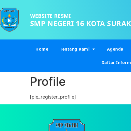
WEBSITE RESMI
SMP NEGERI 16 KOTA SURA
Home
Tentang Kami
Agenda
Daftar Inform
Profile
[pie_register_profile]